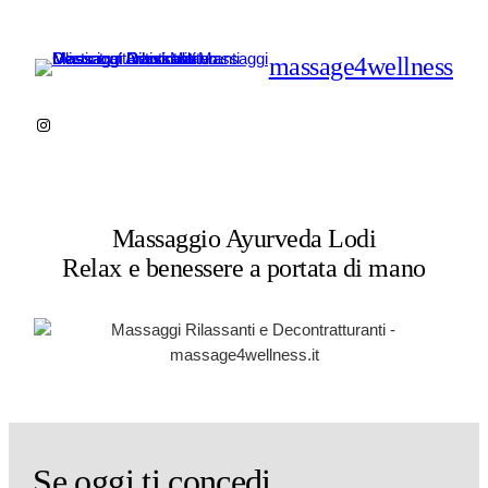
Vai
al
massage4wellness
contenuto
Instagram
Massaggio Ayurveda Lodi
Relax e benessere a portata di mano
Se oggi ti concedi